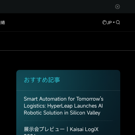
連絡
JP
おすすめ記事
Smart Automation for Tomorrow's
Logistics: HyperLeap Launches AI
Robotic Solution in Silicon Valley
展示会プレビュー｜Kaisai LogiX