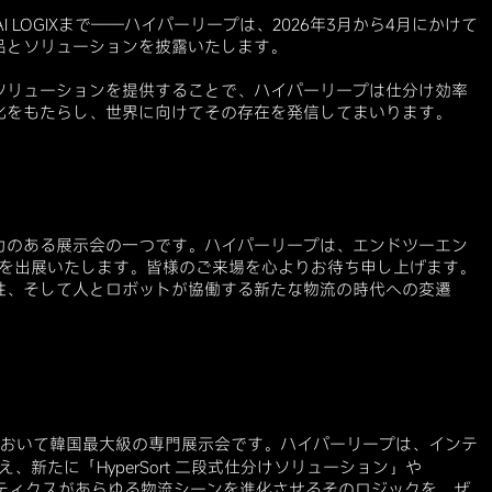
SAI LOGIXまで――ハイパーリープは、2026年3月から4月にかけて
品とソリューションを披露いたします。
ソリューションを提供することで、ハイパーリープは仕分け効率
化をもたらし、世界に向けてその存在を発信してまいります。
響力のある展示会の一つです。ハイパーリープは、エンドツーエン
ent」を出展いたします。皆様のご来場を心よりお待ち申し上げます。
性、そして人とロボットが協働する新たな物流の時代への変遷
野において韓国最大級の専門展示会です。ハイパーリープは、インテ
加え、新たに「HyperSort 二段式仕分けソリューション」や
Iとロボティクスがあらゆる物流シーンを進化させるそのロジックを、ぜ