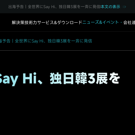
出海予告｜全世界にSay Hi、独日韓3展を一斉に発信
本文の表示
ニューズ&イベント・
解決策
技術力
サービス&ダウンロード
会社
海予告｜全世界にSay Hi、独日韓3展を一斉に発信
ay Hi、独日韓3展を