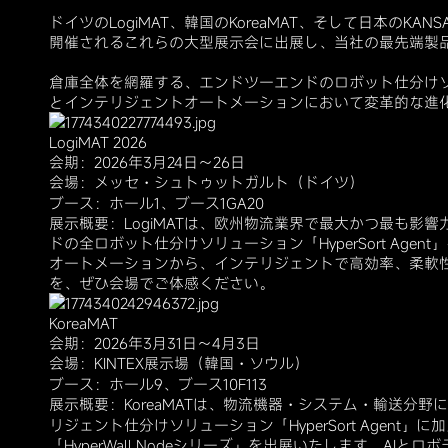
ドイツのLogiMAT、韓国のKoreaMAT、そして日本のKAN
開催されるこれらの大型展示会に出展し、当社の最先端製
倉庫全体を網羅する、エンドツーエンドのロボット仕分け
とインテリジェントオートメーションにおいて変革的な進
LogiMAT 2026
会期：2026年3月24日～26日
会場：メッセ・シュトゥットガルト（ドイツ）
ブース：ホール1、ブース1GA20
展示概要：LogiMATは、欧州物流業界で最大かつ最も影
ドの全ロボット仕分けソリューション「HyperSort Ag
オートメーションから、インテリジェントで高効率、柔軟
を、ぜひ会場でご体感ください。
KoreaMAT
会期：2026年3月31日～4月3日
会場：KINTEX展示場（韓国・ソウル）
ブース：ホール9、ブース10F113
展示概要：KoreaMATは、物流機器・システム・輸送分
リジェント仕分けソリューション「HyperSort Agent」に
「HyperWall Nodeシリーズ」を出展いたします。A